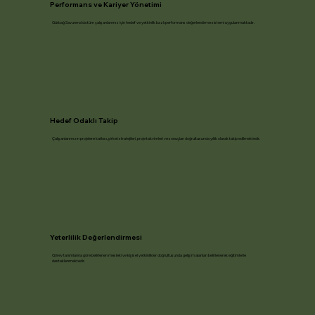
Performans ve Kariyer Yönetimi
Gürbağ Savunma’da tüm çalışanlarımız için hedef ve yetkinlik bazlı performans değerlendirme sistemi uygulanmaktadır.
Hedef Odaklı Takip
Çalışanlarımızın projelere katkısı, şirket stratejileri, proje takvimleri ve sonuçları doğrultusunda yıllık olarak takip edilmektedir.
Yeterlilik Değerlendirmesi
Görev tanımlarına göre belirlenen mesleki ve kişisel yetkinlikler doğrultusunda gelişim alanları belirlenerek eğitimlerle
desteklenmektedir.