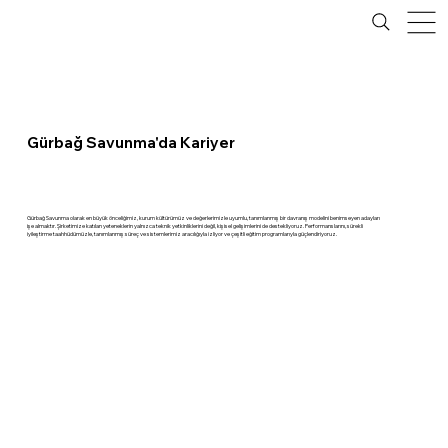
Gürbağ Savunma'da Kariyer
Gürbağ Savunma olarak en büyük önceliğimiz, kurum kültürümüz ve değerlerimizle uyumlu, tanımlanmış bir davranış modelini benimseyen adayları
işe almaktır. Şirketimize katılan yeteneklerin yalnızca teknik yetkinliklerini değil, kişisel gelişimlerini de destekliyoruz. Performanslarını, sürekli
iyileştirme taahhüdümüzle, tanımlanmış süreç ve sistemlerimiz aracılığıyla izliyor ve çeşitli eğitim programlarıyla güçlendiriyoruz.